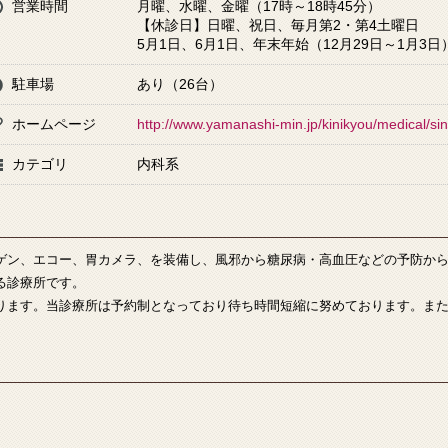
営業時間
月曜、水曜、金曜（17時～18時45分）
【休診日】日曜、祝日、毎月第2・第4土曜日
5月1日、6月1日、年末年始（12月29日～1月3日
駐車場
あり（26台）
ホームページ
http://www.yamanashi-min.jp/kinikyou/medical/si
カテゴリ
内科系
ゲン、エコー、胃カメラ、を装備し、風邪から糖尿病・高血圧などの予防か
る診療所です。
ります。当診療所は予約制となっており待ち時間短縮に努めております。ま