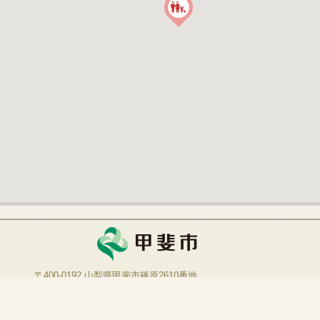
〒400-0192 山梨県甲斐市篠原2610番地
TEL：055-276-2111
FAX：055-276-7215
開庁日：月曜日～金曜日
※祝日、12月29日～1月3日を除く