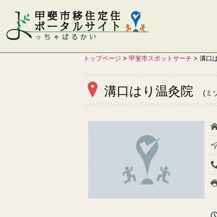
トップページ
>
甲斐市スポットサーチ
>
溝口
溝口はり温灸院
(ミ