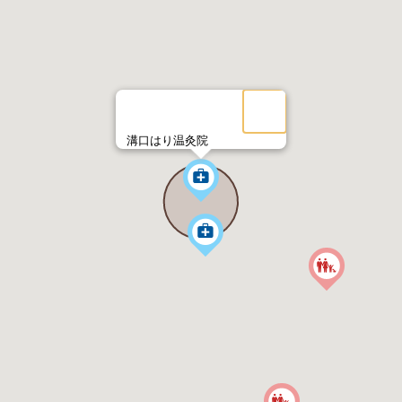
溝口はり温灸院