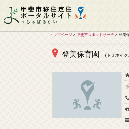
トップページ
>
甲斐市スポットサーチ
>
登美
登美保育園
(トミホイク