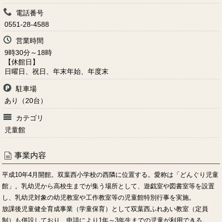
電話番号
0551-28-4588
営業時間
9時30分～18時
【休館日】
日曜日、祝日、年末年始、年度末
駐車場
あり（20台）
カテゴリ
児童館
事業内容
平成10年4月開館。双葉西小学校の西隣に位置する。愛称は「どんぐり児童
館」。乳幼児から高校生までが集う場所として、遊戯室や図書室等を設置
し、乳幼児対象の幼児教室や工作教室等の児童館特別行事を実施。
放課後児童健全育成事業（学童保育）として双葉西ふれあい教室（定員
制）も併設しており、申請により1年～3年生までの児童が利用できる。