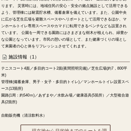
ります。 災害時には、地域住民の安心・安全の拠点施設として活用できる
よう、管理棟には耐震貯水槽、備蓄倉庫を備えています。また、公園中央
に広がる芝生広場を避難スペースやヘリポートとして活用できるほか、マ
ンホールトイレ専用スペースやカマドに転用できるベンチなども設置され
ています。 公園を一周できる園路にはさまざまな樹木が植えられ、緑豊か
な公園となっています。市民の憩いの場として、また健康づくりの場とし
て来園者の心と体をリフレッシュさせてくれます。
施設情報（1）
テニスコート4面／多目的コート2面(夜間照明完備)／芝生広場(約7，800平
米)
管理棟(備蓄倉庫、男子・女子・多目的トイレ)／マンホールトイレ設置スペ
ース(13箇所)
園路(1周：約540ｍ)／あずまや／水飲み場／健康器具(5箇所）／大型複合遊
具(2箇所)
自動販売機（清涼飲料水）
現在地から目的地までのルートを調