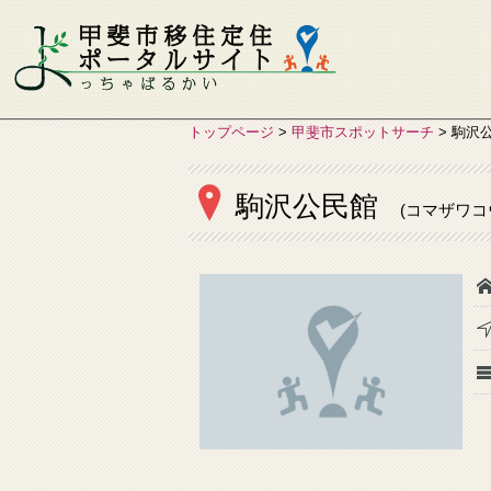
トップページ
>
甲斐市スポットサーチ
>
駒沢
駒沢公民館
(コマザワコ