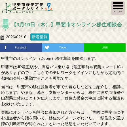
メニュー
【3月19日（木）】甲斐市オンライン移住相談会
2026/02/16
新着情報
Facebook
Tweet
LINE
甲斐市のオンライン（Zoom）移住相談を開催します。
甲斐市はJR竜王駅や、高速バス乗り場（竜王駅前や双葉スマートIC）
がありますので、こちらでのテレワークをメインにしながら定期的に
都内の会社へ通勤することも可能です。
当日は、甲斐市の移住担当者が市での暮らしなどをご紹介し、相談に
応じます。やまなし暮らし支援センターからは、移住に役立つ情報や
山梨県全体のこともお伝えします。移住支援金の申請に関する相談も
お受けいたします。
実際にオンライン相談会に参加された方からは、「実際に甲斐市に住
む担当者から話を聞いて、移住のイメージがわいた」「移住先を選ぶ
際の判断材料が得られた」といった感想をいただいています。