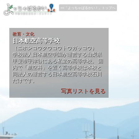
<<「よっちゃばるかい！」トップへ
教育・文化
日本航空高等学校
（ニホンコウクウコウトウガッコウ）
学校法人日本航空学園が運営する山梨県
甲斐市宇津谷にある私立の高等学校。 国
内で「航空科」を置く高等学校は本校と
同法人の運営する日本航空高等学校石川
だけです。
写真リストを見る