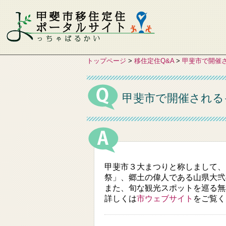
トップページ
>
移住定住Q&A
>
甲斐市で開催
甲斐市で開催される
甲斐市３大まつりと称しまして、
祭」、郷土の偉人である山県大弐
また、旬な観光スポットを巡る無
詳しくは
市ウェブサイト
をご覧く