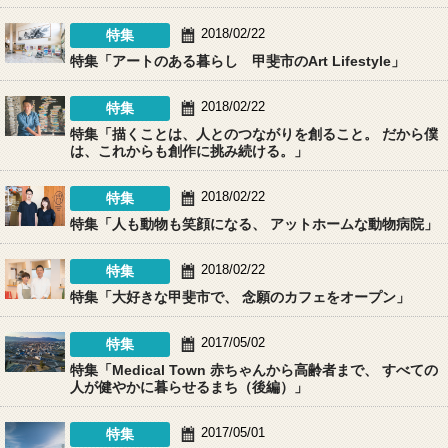
2018/02/22
特集
特集
「アートのある暮らし 甲斐市のArt Lifestyle」
2018/02/22
特集
特集
「描くことは、人とのつながりを創ること。 だから僕
は、これからも創作に挑み続ける。」
2018/02/22
特集
特集
「人も動物も笑顔になる、 アットホームな動物病院」
2018/02/22
特集
特集
「大好きな甲斐市で、 念願のカフェをオープン」
2017/05/02
特集
特集
「Medical Town 赤ちゃんから高齢者まで、 すべての
人が健やかに暮らせるまち（後編）」
2017/05/01
特集