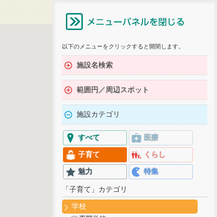
以下のメニューをクリックすると開閉します。
施設名検索
範囲円／周辺スポット
施設カテゴリ
すべて
医療
子育て
くらし
魅力
特集
「子育て」カテゴリ
学校