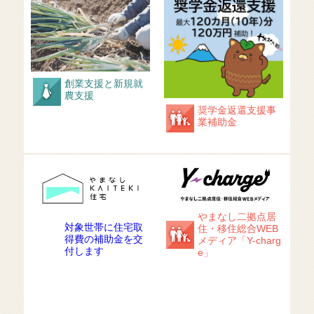
創業支援と新規就
農支援
奨学金返還支援事
業補助金
やまなし二拠点居
対象世帯に住宅取
住・移住総合WEB
得費の補助金を交
メディア「Y-charg
付します
e」