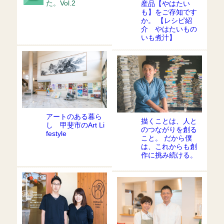
た。Vol.2
産品【やはたい
も】をご存知です
か。 【レシピ紹
介 やはたいもの
いも煮汁】
アートのある暮ら
描くことは、人と
し 甲斐市のArt Li
のつながりを創る
festyle
こと。 だから僕
は、これからも創
作に挑み続ける。