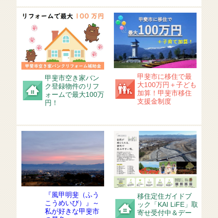
甲斐市に移住で最
甲斐市空き家バン
大100万円＋子ども
ク登録物件のリフ
加算！甲斐市移住
ォームで最大100万
支援金制度
円！
『風甲明斐（ふう
移住定住ガイドブ
こうめいび）』～
ック「KAI LiFE」取
私が好きな甲斐市
寄せ受付中＆デー