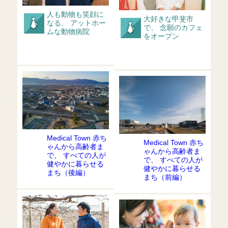
人も動物も笑顔に
大好きな甲斐市
なる、 アットホー
で、 念願のカフェ
ムな動物病院
をオープン
Medical Town 赤ち
Medical Town 赤ち
ゃんから高齢者ま
ゃんから高齢者ま
で、 すべての人が
で、 すべての人が
健やかに暮らせる
健やかに暮らせる
まち（後編）
まち（前編）