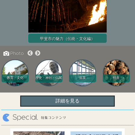
甲斐市の魅力（伝統・文化編）
教育・文化
歴史・神社・仏閣
温泉
特産
詳細を見る